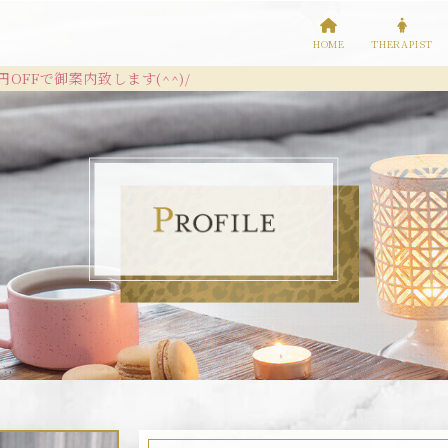
HOME
THERAPIST
ます(^^)/