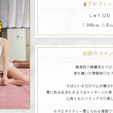
プロフィー
しゅう (21)
T.
168
B.
E
cm
c
お店のコメ
高身長♡綺麗系セラピ
落ち着いた雰囲気♡セ
そばにいるだけで心が癒さ
愛に包み込まれるようなマッサージに身
心身ともにリラックス♡楽
ホスピタリティー感じられる接客♡