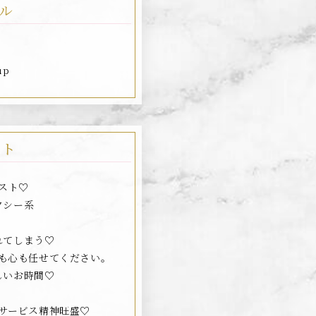
ル
up
ント
スト♡
クシー系
れてしまう♡
も心も任せてください。
しいお時間♡
サービス精神旺盛♡