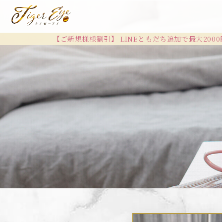
【ご新規様様割引】 LINEともだち追加で最大2000円OFFで御案内致し