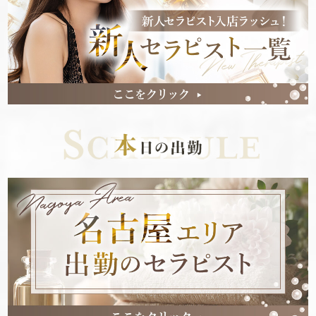
っております。
お電話でのお問い合わせお願いします。
https://line.me/ti/p/gTxf-Cs3U2
2023.01.21
在籍50名以上❤︎追加オプション一切なし！
【ご新規様様割引】
LINEともだち追加で
↓↓↓↓↓
最大2000円OFF
で御案内致します(^^)/
アンケートフォーム記入で
↓↓↓↓↓
次回1000円OFF
で御案内致します\(//∇//)\