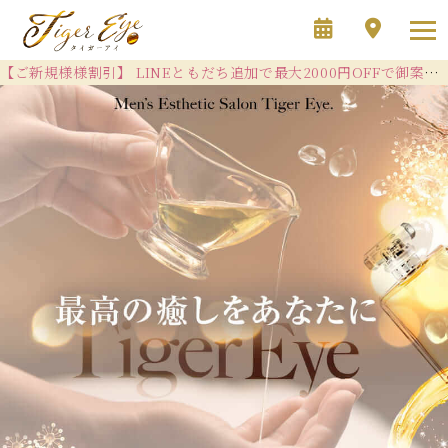
【ご新規様様割引】 LINEともだち追加で最大2000円OFFで御案内致します(^^)/