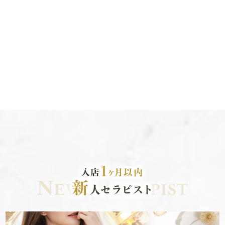
【定休日】年中無休
【電話番号】080-9833-3718
【LINE】
https://line.me/ti/p/gTxf-Cs3U2
【オフィシャルサイト】
https://tiger01-nagoya.com/
2025.05.18
LINE変更のお知らせ！（お客様用・女性求人
用）
LINEでのご連絡ご希望の方は下記よりお願いします。
▼LINE（女性求人用）
https://line.me/ti/p/n1YCFXqHCx
▼LINE（お客様用）
※現在ご新規様のご登録が難しい（友達上限）状況とな